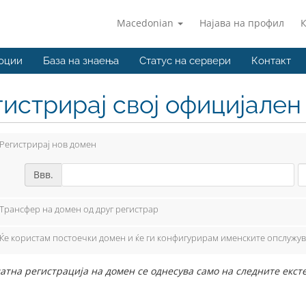
Macedonian
Најава на профил
оции
База на знаења
Статус на сервери
Контакт
гистрирај свој официјале
Регистрирај нов домен
Ввв.
Трансфер на домен од друг регистрар
Ќе користам постоечки домен и ќе ги конфигурирам именските опслужу
тна регистрација на домен се однесува само на следните екстензии: 