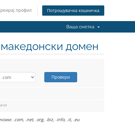
Креирај профил
Потрошувачка кошничка
Ваша сметка
н македонски домен
Провери
вачи
.com, .net, .org, .biz, .info, .it, .eu