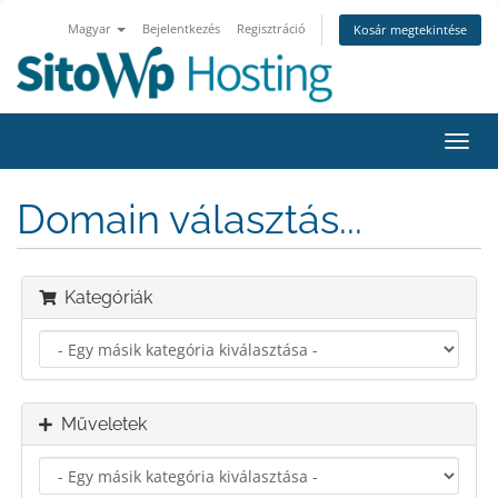
Magyar
Bejelentkezés
Regisztráció
Kosár megtekintése
Váltá
a
navig
Domain választás...
Kategóriák
Műveletek