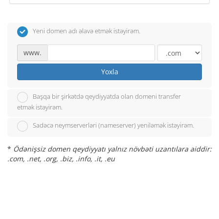
Yeni domen adı əlavə etmək istəyirəm.
www.
Yoxla
Başqa bir şirkətdə qeydiyyatda olan domeni transfer
etmək istəyirəm.
Sadəcə neymserverləri (nameserver) yeniləmək istəyirəm.
*
Ödənişsiz domen qeydiyyatı yalnız növbəti uzantılara aiddir:
.com, .net, .org, .biz, .info, .it, .eu