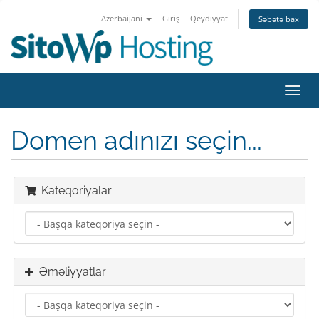
Azerbaijani
Giriş
Qeydiyyat
Səbətə bax
Naviq
keçid
Domen adınızı seçin...
Kateqoriyalar
Əməliyyatlar