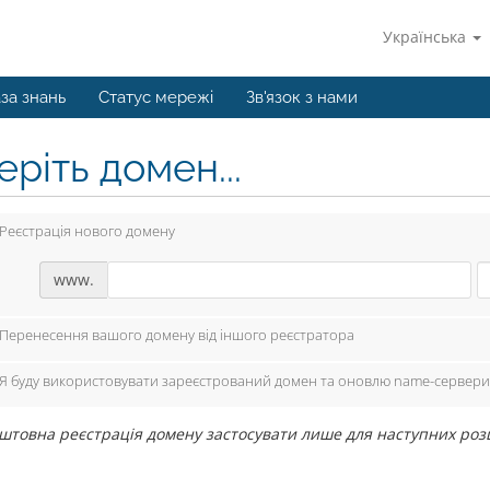
Українська
за знань
Статус мережі
Зв'язок з нами
ріть домен...
Реєстрація нового домену
www.
Перенесення вашого домену від іншого реєстратора
Я буду використовувати зареєстрований домен та оновлю name-сервери
штовна реєстрація домену застосувати лише для наступних розширень