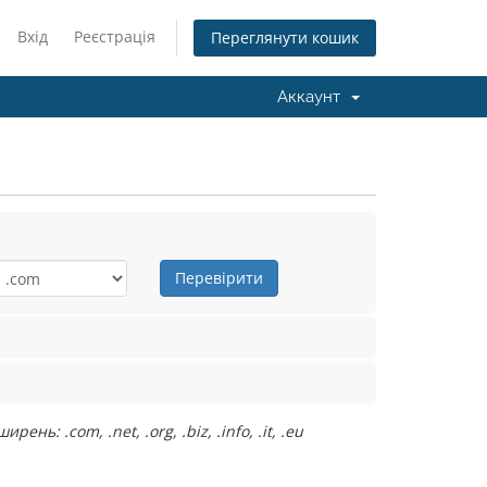
Вхід
Реєстрація
Переглянути кошик
Аккаунт
Перевірити
: .com, .net, .org, .biz, .info, .it, .eu