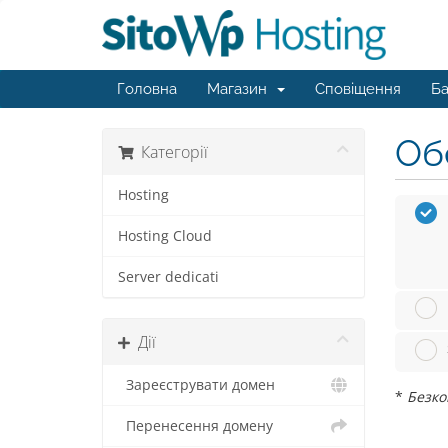
Головна
Магазин
Сповіщення
Ба
Обе
Категорії
Hosting
Hosting Cloud
Server dedicati
Дії
Зареєструвати домен
*
Безко
Перенесення домену