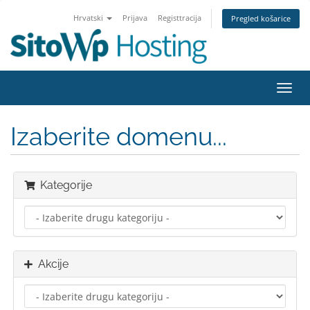
Hrvatski
Prijava
Registtracija
Pregled košarice
Preba
navig
Izaberite domenu...
Kategorije
Akcije