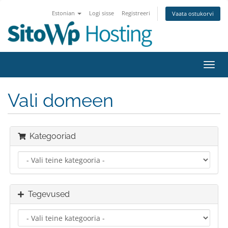
Estonian
Logi sisse
Registreeri
Vaata ostukorvi
Lülit
navig
Vali domeen
Kategooriad
Tegevused