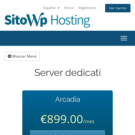
Español
Entrar
Registrarse
Ver Carrito
Alter
Nave
Mostrar Menú
Server dedicati
Arcadia
€899.00
/mes