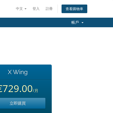
中文
登入
註冊
查看購物車
帳戶
X Wing
€729.00
/月
立即購買