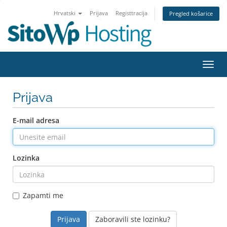
Hrvatski
Prijava
Registtracija
Pregled košarice
Preba
navig
Prijava
E-mail adresa
Lozinka
Zapamti me
Zaboravili ste lozinku?