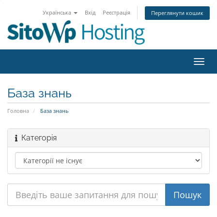
Українська
Вхід
Реєстрація
Переглянути кошик
Пере
наві
База знань
Головна
База знань
Категорія