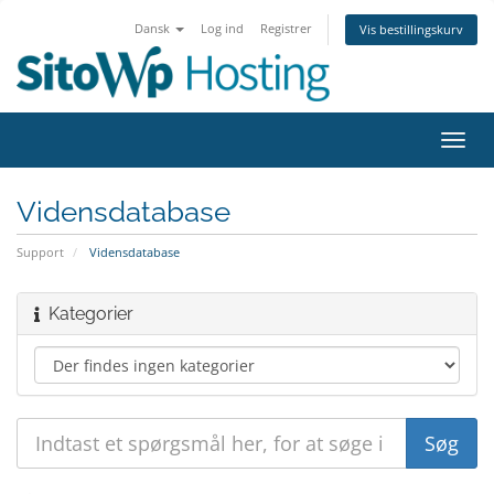
Dansk
Log ind
Registrer
Vis bestillingskurv
Skift
navig
Vidensdatabase
Support
Vidensdatabase
Kategorier