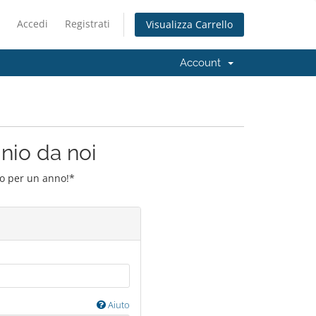
Accedi
Registrati
Visualizza Carrello
Account
inio da noi
io per un anno!*
Aiuto