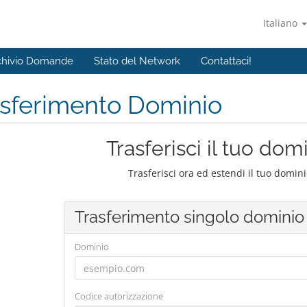
Italiano
chivio Domande
Stato del Network
Contattaci!
asferimento Dominio
Trasferisci il tuo dom
Trasferisci ora ed estendi il tuo domin
Trasferimento singolo dominio
Dominio
Codice autorizzazione