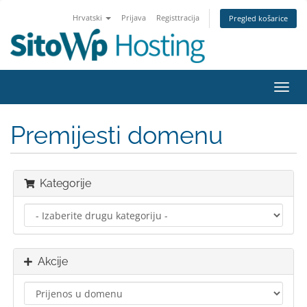
Hrvatski
Prijava
Registtracija
Pregled košarice
Preba
navig
Premijesti domenu
Kategorije
Akcije