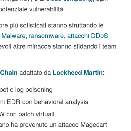
potenziale vulnerabilità.
re più sofisticati stanno sfruttando le
.
Malware
,
ransomware
,
attacchi DDoS
evoli altre minacce stanno sfidando i team
l Chain
adattato da
Lockheed Martin
:
ypot e log poisoning
emi EDR con behavioral analysis
 con patch virtuali
aliano ha prevenuto un attacco Magecart