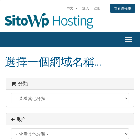
中文
登入
註冊
查看購物車
切
換
導
選擇一個網域名稱...
覽
分類
動作