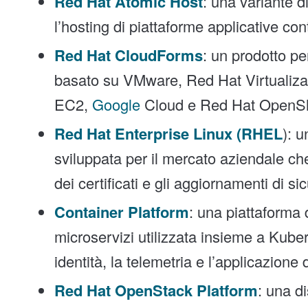
Red Hat Atomic Host
: una variante d
l’hosting di piattaforme applicative con
Red Hat CloudForms
: un prodotto pe
basato su VMware, Red Hat Virtualiz
EC2,
Google
Cloud e Red Hat OpenSh
Red Hat Enterprise Linux (RHEL
): 
sviluppata per il mercato aziendale ch
dei certificati e gli aggiornamenti di 
Container Platform
: una piattaforma 
microservizi utilizzata insieme a Kubern
identità, la telemetria e l’applicazione d
Red Hat OpenStack Platform
: una d