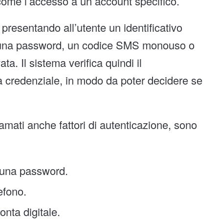
 come l’accesso a un account specifico.
presentando all’utente un identificativo
 una password, un codice SMS monouso o
a. Il sistema verifica quindi il
 la credenziale, in modo da poter decidere se
hiamati anche fattori di autenticazione, sono
 una password.
efono.
nta digitale.